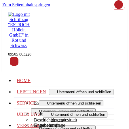
Zum Seiteninhalt springen
09505 803228
HOME
LEISTUNGEN
Untermenü öffnen und schließen
Estrichsysteme
SERVICE
Untermenü öffnen und schließen
Untermenü öffnen und schließen
Auftragserteilung
ÜBER UNS
Untermenü öffnen und schließen
Zementestrich
Beschichtungen
Angebotsanfrage
Unternehmen
VERKAUF
Untermenü öffnen und schließen