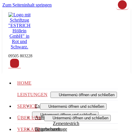
Zum Seiteninhalt springen
09505 803228
HOME
LEISTUNGEN
Untermenü öffnen und schließen
Estrichsysteme
SERVICE
Untermenü öffnen und schließen
Untermenü öffnen und schließen
Auftragserteilung
ÜBER UNS
Untermenü öffnen und schließen
Zementestrich
Angebotsanfrage
Unternehmen
VERKAUF