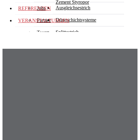
Zement Styropor
Ausgleichsestrich
Jobs
REFERENZEN
Dünnschichtsysteme
Partner
VERANSTALTUNGEN
Splittestrich
Team
Schnellestrich
Fliessestrich
Industrieestrich
Beschichtungen
Untermenü öffnen und schließen
Zementäre
Bauwerksabdichtung
Designbeschichtungen
Dämmarbeiten
Industriebeschichtungen