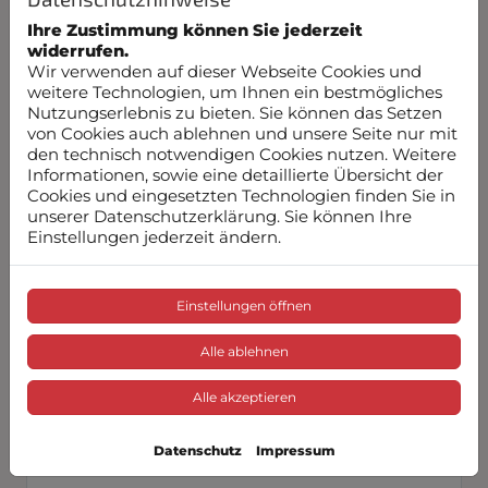
Ihre Zustimmung können Sie jederzeit
6 Verwendung von Cookies
widerrufen.
Wir verwenden auf dieser Webseite Cookies und
weitere Technologien, um Ihnen ein bestmögliches
7 Verwendung von Google Maps
Nutzungserlebnis zu bieten. Sie können das Setzen
von Cookies auch ablehnen und unsere Seite nur mit
den technisch notwendigen Cookies nutzen. Weitere
8 Verwendung von Google Fonts
Informationen, sowie eine detaillierte Übersicht der
Cookies und eingesetzten Technologien finden Sie in
unserer Datenschutzerklärung. Sie können Ihre
9 Eingebettete Videos, Bilder und Links zu
Einstellungen jederzeit ändern.
externen Internetseiten
10 Bekanntmachung von Veränderungen
Einstellungen öffnen
Alle ablehnen
11 Rechte der betroffenen Personen
Alle akzeptieren
12 Berechtigte Interessen an der
Verarbeitung, die von dem
Verantwortlichen oder einem Dritten
Datenschutz
Impressum
verfolgt werden