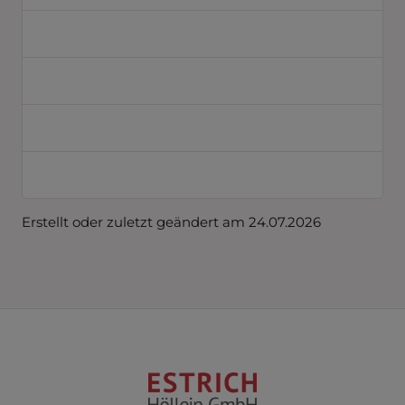
13 Umgang mit Bewerberdaten
14 Verwendung von Adobe Analytics
15 Weitergabe von Daten
16 Nutzung von PostHog
Erstellt oder zuletzt geändert am 24.07.2026
FOOTER - KONTAKTDATEN UND ÖFFNUN